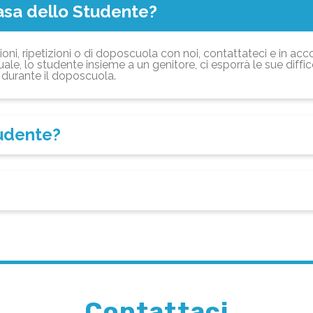
asa dello Studente?
ioni, ripetizioni o di doposcuola con noi, contattateci e in acc
ale, lo studente insieme a un genitore, ci esporrà le sue diffi
durante il doposcuola.
tudente?
Contattaci