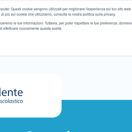
ter. Questi cookie vengono utilizzati per migliorare l'esperienza sul tuo sito web e f
i più sui cookie che utilizziamo, consulta la nostra politica sulla privacy.
tracceremo le tue informazioni. Tuttavia, per poter rispettare le tue preferenze, dovre
di effettuare nuovamente questa scelta.
Altri servizi
Eventi
Partner
Sedi