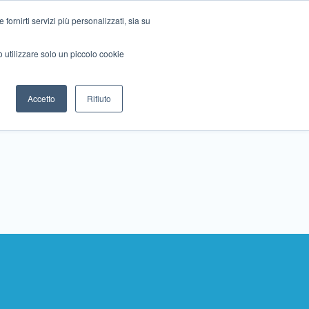
ornirti servizi più personalizzati, sia su
mo utilizzare solo un piccolo cookie
Collabora con noi
Contattaci!
Accetto
Rifiuto