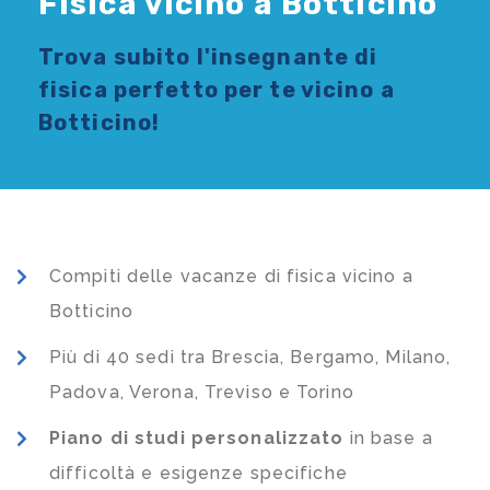
Fisica vicino a Botticino
Trova subito l'
insegnante di
fisica
perfetto per te vicino a
Botticino!
Compiti delle vacanze di fisica vicino a
Botticino
Più di 40 sedi tra Brescia, Bergamo, Milano,
Padova, Verona, Treviso e Torino
Piano di studi
personalizzato
in base a
difficoltà e esigenze specifiche