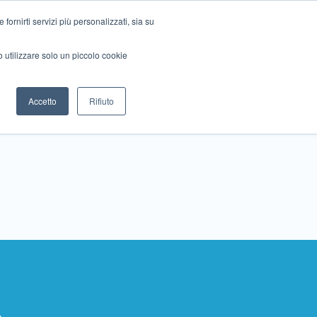
ornirti servizi più personalizzati, sia su
mo utilizzare solo un piccolo cookie
Collabora con noi
Contattaci!
Accetto
Rifiuto