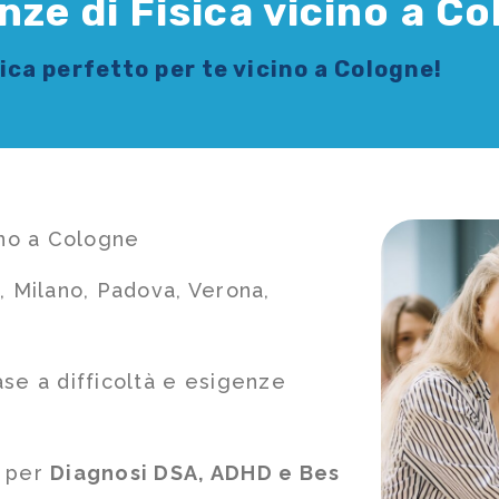
nze di Fisica vicino a C
sica
perfetto per te vicino a Cologne!
ino a Cologne
, Milano, Padova, Verona,
ase a difficoltà e esigenze
e per
Diagnosi DSA, ADHD e Bes