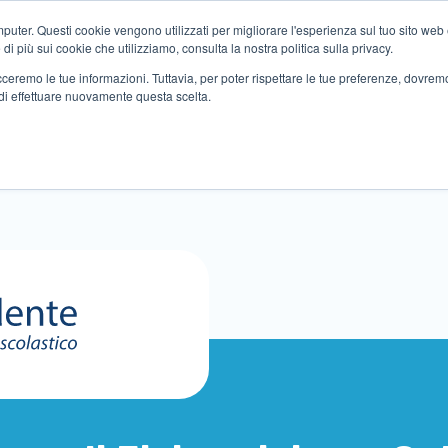
ter. Questi cookie vengono utilizzati per migliorare l'esperienza sul tuo sito web e f
i più sui cookie che utilizziamo, consulta la nostra politica sulla privacy.
tracceremo le tue informazioni. Tuttavia, per poter rispettare le tue preferenze, dovre
di effettuare nuovamente questa scelta.
Altri servizi
Eventi
Partner
Sedi