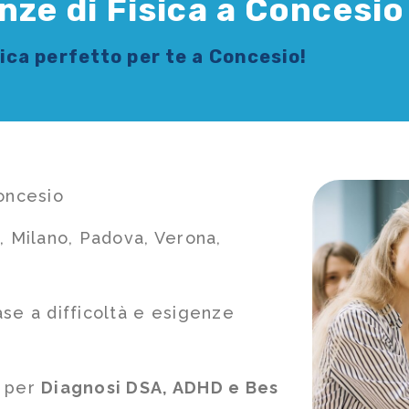
nze di Fisica a Concesio
sica
perfetto per te a Concesio!
Concesio
, Milano, Padova, Verona,
ase a difficoltà e esigenze
e per
Diagnosi DSA, ADHD e Bes