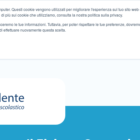
ter. Questi cookie vengono utilizzati per migliorare l'esperienza sul tuo sito web e f
i più sui cookie che utilizziamo, consulta la nostra politica sulla privacy.
tracceremo le tue informazioni. Tuttavia, per poter rispettare le tue preferenze, dovre
di effettuare nuovamente questa scelta.
Altri servizi
Eventi
Partner
Sedi