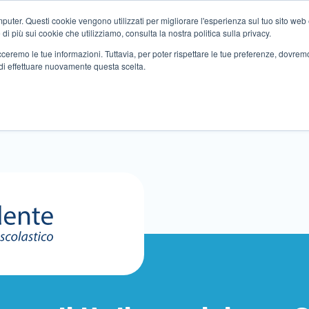
ter. Questi cookie vengono utilizzati per migliorare l'esperienza sul tuo sito web e f
i più sui cookie che utilizziamo, consulta la nostra politica sulla privacy.
tracceremo le tue informazioni. Tuttavia, per poter rispettare le tue preferenze, dovre
di effettuare nuovamente questa scelta.
Altri servizi
Eventi
Partner
Sedi