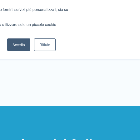
ornirti servizi più personalizzati, sia su
mo utilizzare solo un piccolo cookie
Collabora con noi
Contattaci!
Accetto
Rifiuto