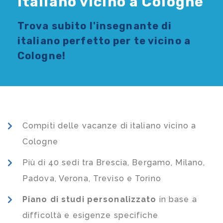
Italiano vicino a Cologne
Trova subito l'
insegnante di
italiano
perfetto per te vicino a
Cologne!
Compiti delle vacanze di italiano vicino a
Cologne
Più di 40 sedi tra Brescia, Bergamo, Milano,
Padova, Verona, Treviso e Torino
Piano di studi
personalizzato
in base a
difficoltà e esigenze specifiche