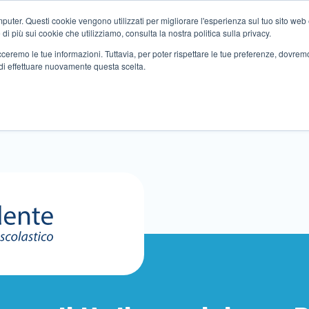
ter. Questi cookie vengono utilizzati per migliorare l'esperienza sul tuo sito web e f
i più sui cookie che utilizziamo, consulta la nostra politica sulla privacy.
tracceremo le tue informazioni. Tuttavia, per poter rispettare le tue preferenze, dovre
di effettuare nuovamente questa scelta.
Altri servizi
Eventi
Partner
Sedi