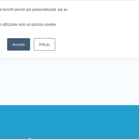
ornirti servizi più personalizzati, sia su
mo utilizzare solo un piccolo cookie
Collabora con noi
Contattaci!
Accetto
Rifiuto