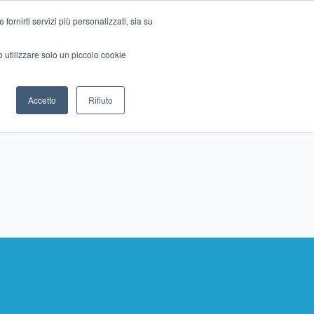
ornirti servizi più personalizzati, sia su
mo utilizzare solo un piccolo cookie
Collabora con noi
Contattaci!
Accetto
Rifiuto