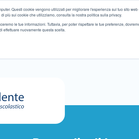
ter. Questi cookie vengono utilizzati per migliorare l'esperienza sul tuo sito web e f
i più sui cookie che utilizziamo, consulta la nostra politica sulla privacy.
tracceremo le tue informazioni. Tuttavia, per poter rispettare le tue preferenze, dovre
di effettuare nuovamente questa scelta.
Altri servizi
Eventi
Partner
Sedi