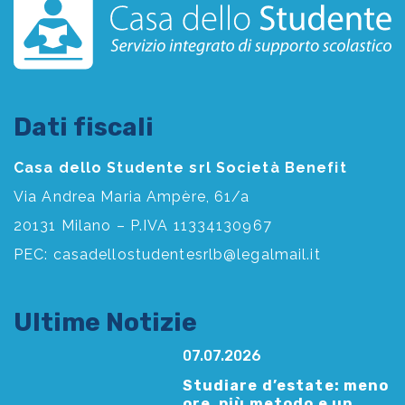
Dati fiscali
Casa dello Studente srl Società Benefit
Via Andrea Maria Ampère, 61/a
20131 Milano – P.IVA 11334130967
PEC:
casadellostudentesrlb@legalmail.it
Ultime Notizie
07.07.2026
Studiare d’estate: meno
ore, più metodo e un