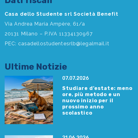
Dati fiscali
Casa dello Studente srl Società Benefit
Via Andrea Maria Ampère, 61/a
20131 Milano – P.IVA 11334130967
PEC:
casadellostudentesrlb@legalmail.it
Ultime Notizie
07.07.2026
Studiare d’estate: meno
ore, più metodo e un
nuovo inizio per il
prossimo anno
scolastico
21.06.2026