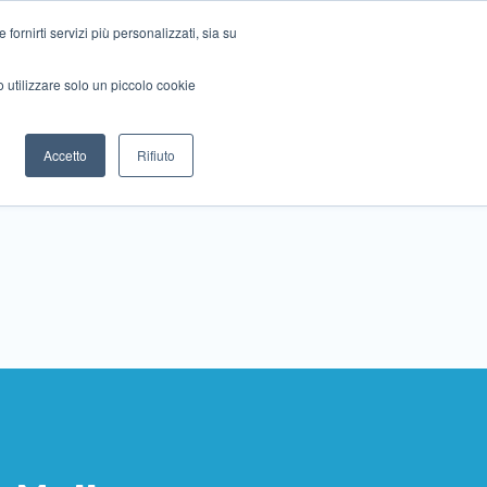
ornirti servizi più personalizzati, sia su
mo utilizzare solo un piccolo cookie
Collabora con noi
Contattaci!
Accetto
Rifiuto