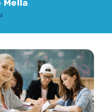
o Mella
a!