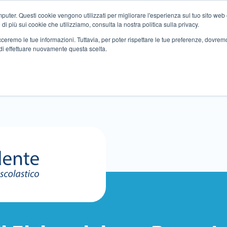
ter. Questi cookie vengono utilizzati per migliorare l'esperienza sul tuo sito web e f
i più sui cookie che utilizziamo, consulta la nostra politica sulla privacy.
tracceremo le tue informazioni. Tuttavia, per poter rispettare le tue preferenze, dovre
di effettuare nuovamente questa scelta.
Altri servizi
Eventi
Partner
Sedi