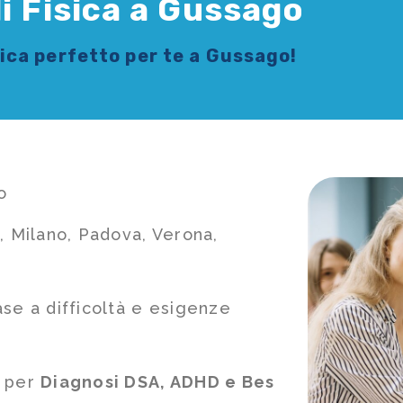
i Fisica a Gussago
sica
perfetto per te a Gussago!
o
, Milano, Padova, Verona,
ase a difficoltà e esigenze
e per
Diagnosi DSA, ADHD e Bes