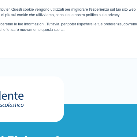
ter. Questi cookie vengono utilizzati per migliorare l'esperienza sul tuo sito web e f
i più sui cookie che utilizziamo, consulta la nostra politica sulla privacy.
tracceremo le tue informazioni. Tuttavia, per poter rispettare le tue preferenze, dovre
di effettuare nuovamente questa scelta.
Altri servizi
Eventi
Partner
Sedi