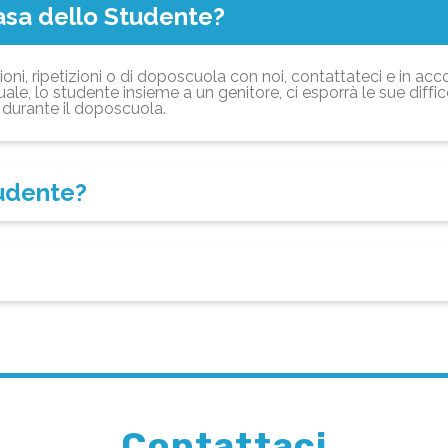
asa dello Studente?
ioni, ripetizioni o di doposcuola con noi, contattateci e in acc
ale, lo studente insieme a un genitore, ci esporrà le sue diffi
durante il doposcuola.
tudente?
Contattaci