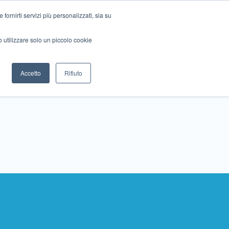
ornirti servizi più personalizzati, sia su
mo utilizzare solo un piccolo cookie
Collabora con noi
Contattaci!
Accetto
Rifiuto