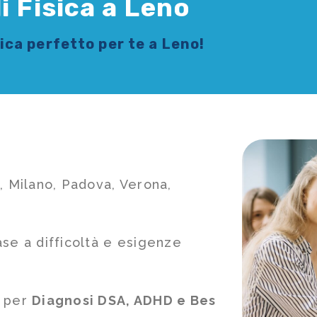
i Fisica a Leno
sica
perfetto per te a Leno!
, Milano, Padova, Verona,
ase a difficoltà e esigenze
e per
Diagnosi DSA, ADHD e Bes