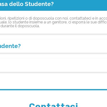
asa dello Studente?
ioni, ripetizioni o di doposcuola con noi, contattateci e in acc
ale, lo studente insieme a un genitore, ci esporrà le sue diffi
durante il doposcuola.
tudente?
Contattaci