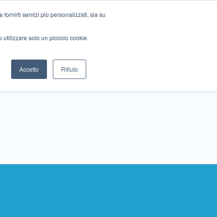
ornirti servizi più personalizzati, sia su
mo utilizzare solo un piccolo cookie
Collabora con noi
Contattaci!
Accetto
Rifiuto