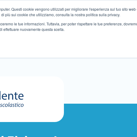
ter. Questi cookie vengono utilizzati per migliorare l'esperienza sul tuo sito web e f
i più sui cookie che utilizziamo, consulta la nostra politica sulla privacy.
tracceremo le tue informazioni. Tuttavia, per poter rispettare le tue preferenze, dovre
di effettuare nuovamente questa scelta.
Altri servizi
Eventi
Partner
Sedi