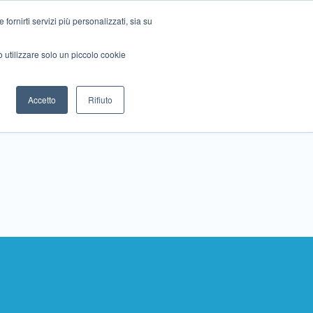
ornirti servizi più personalizzati, sia su
mo utilizzare solo un piccolo cookie
Collabora con noi
Contattaci!
Accetto
Rifiuto