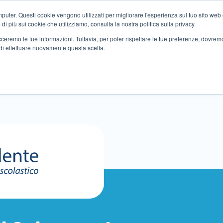
ter. Questi cookie vengono utilizzati per migliorare l'esperienza sul tuo sito web e f
i più sui cookie che utilizziamo, consulta la nostra politica sulla privacy.
tracceremo le tue informazioni. Tuttavia, per poter rispettare le tue preferenze, dovre
di effettuare nuovamente questa scelta.
Altri servizi
Eventi
Partner
Sedi