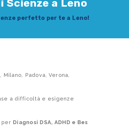
i Scienze a Leno
cienze
perfetto per te a Leno!
, Milano, Padova, Verona,
ase a difficoltà e esigenze
e per
Diagnosi DSA, ADHD e Bes