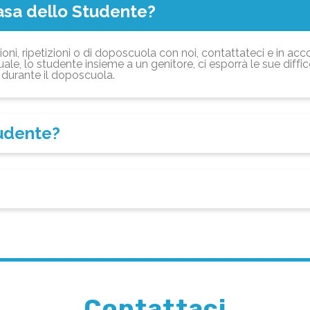
asa dello Studente?
ioni, ripetizioni o di doposcuola con noi, contattateci e in acc
ale, lo studente insieme a un genitore, ci esporrà le sue diffi
durante il doposcuola.
tudente?
Contattaci