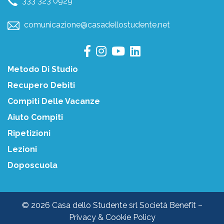
333 323 0929
comunicazione@casadellostudente.net
Metodo Di Studio
Recupero Debiti
Compiti Delle Vacanze
Aiuto Compiti
Ripetizioni
Lezioni
Doposcuola
© 2026 Casa dello Studente srl Società Benefit –
Privacy & Cookie Policy