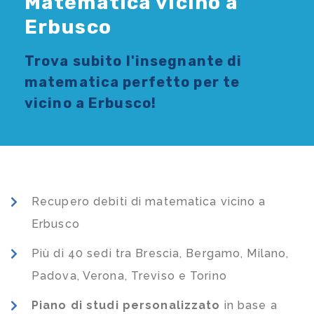
Matematica vicino a
Erbusco
Trova subito l'
insegnante di
matematica
perfetto per te
vicino a Erbusco!
Recupero debiti di matematica vicino a
Erbusco
Più di 40 sedi tra Brescia, Bergamo, Milano,
Padova, Verona, Treviso e Torino
Piano di studi
personalizzato
in base a