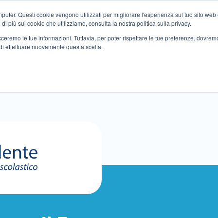
ter. Questi cookie vengono utilizzati per migliorare l'esperienza sul tuo sito web e f
i più sui cookie che utilizziamo, consulta la nostra politica sulla privacy.
tracceremo le tue informazioni. Tuttavia, per poter rispettare le tue preferenze, dovre
di effettuare nuovamente questa scelta.
Altri servizi
Eventi
Partner
Sedi