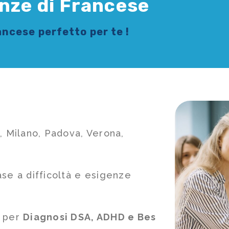
anze di Francese
rancese
perfetto per te !
, Milano, Padova, Verona,
ase a difficoltà e esigenze
e per
Diagnosi DSA, ADHD e Bes