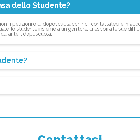
asa dello Studente?
ioni, ripetizioni o di doposcuola con noi, contattateci e in acc
ale, lo studente insieme a un genitore, ci esporrà le sue diffi
durante il doposcuola.
tudente?
Contattaci