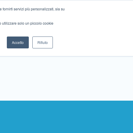
ornirti servizi più personalizzati, sia su
mo utilizzare solo un piccolo cookie
Collabora con noi
Contattaci!
Accetto
Rifiuto