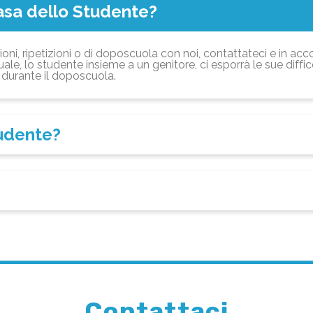
asa dello Studente?
ioni, ripetizioni o di doposcuola con noi, contattateci e in acc
ale, lo studente insieme a un genitore, ci esporrà le sue diffi
durante il doposcuola.
tudente?
Contattaci