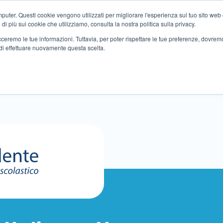
ter. Questi cookie vengono utilizzati per migliorare l'esperienza sul tuo sito web e f
i più sui cookie che utilizziamo, consulta la nostra politica sulla privacy.
tracceremo le tue informazioni. Tuttavia, per poter rispettare le tue preferenze, dovre
di effettuare nuovamente questa scelta.
Altri servizi
Eventi
Partner
Sedi