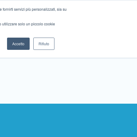
ornirti servizi più personalizzati, sia su
mo utilizzare solo un piccolo cookie
Collabora con noi
Contattaci!
Accetto
Rifiuto