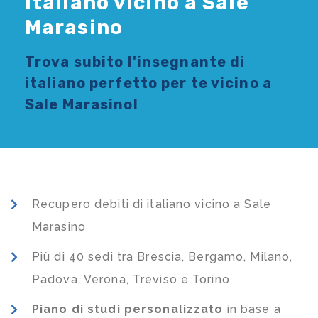
Italiano vicino a Sale
Marasino
Trova subito l'
insegnante di
italiano
perfetto per te vicino a
Sale Marasino!
Recupero debiti di italiano vicino a Sale
Marasino
Più di 40 sedi tra Brescia, Bergamo, Milano,
Padova, Verona, Treviso e Torino
Piano di studi
personalizzato
in base a