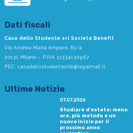
Dati fiscali
Casa dello Studente srl Società Benefit
Via Andrea Maria Ampère, 61/a
20131 Milano – P.IVA 11334130967
PEC:
casadellostudentesrlb@legalmail.it
Ultime Notizie
07.07.2026
Studiare d’estate: meno
ore, più metodo e un
nuovo inizio per il
prossimo anno