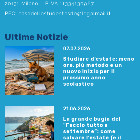
20131 Milano – P.IVA 11334130967
PEC:
casadellostudentesrlb@legalmail.it
Ultime Notizie
07.07.2026
Studiare d’estate: meno
ore, più metodo e un
nuovo inizio per il
prossimo anno
scolastico
21.06.2026
La grande bugia del
“Faccio tutto a
settembre”: come
salvare l’estate (e il