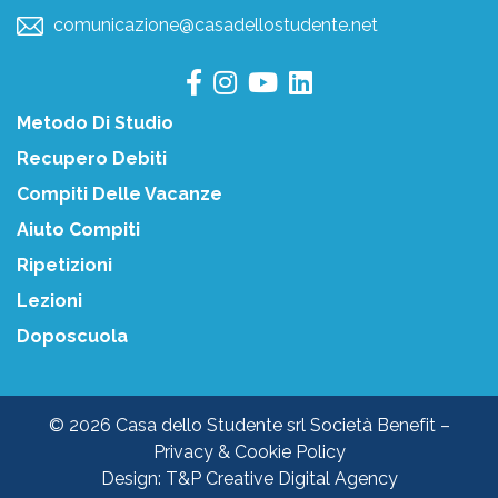
comunicazione@casadellostudente.net
Metodo Di Studio
Recupero Debiti
Compiti Delle Vacanze
Aiuto Compiti
Ripetizioni
Lezioni
Doposcuola
© 2026 Casa dello Studente srl Società Benefit –
Privacy & Cookie Policy
Design:
T&P Creative Digital Agency