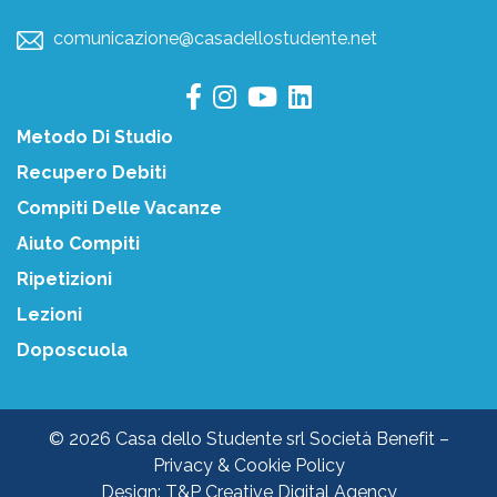
comunicazione@casadellostudente.net
Metodo Di Studio
Recupero Debiti
Compiti Delle Vacanze
Aiuto Compiti
Ripetizioni
Lezioni
Doposcuola
© 2026 Casa dello Studente srl Società Benefit –
Privacy & Cookie Policy
Design:
T&P Creative Digital Agency