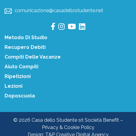
comunicazione@casadellostudente.net
Metodo Di Studio
Recupero Debiti
Compiti Delle Vacanze
Aiuto Compiti
Ripetizioni
Lezioni
Doposcuola
© 2026 Casa dello Studente srl Società Benefit –
Privacy & Cookie Policy
Design:
T&P Creative Digital Agency