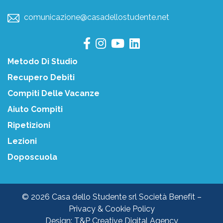
comunicazione@casadellostudente.net
Metodo Di Studio
Recupero Debiti
Compiti Delle Vacanze
Aiuto Compiti
Ripetizioni
Lezioni
Doposcuola
© 2026 Casa dello Studente srl Società Benefit –
Privacy & Cookie Policy
Design:
T&P Creative Digital Agency