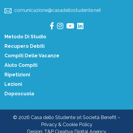
comunicazione@casadellostudente.net
Metodo Di Studio
Recupero Debiti
Compiti Delle Vacanze
Aiuto Compiti
Ripetizioni
Lezioni
Doposcuola
© 2026 Casa dello Studente srl Società Benefit –
Privacy & Cookie Policy
Design:
T&P Creative Digital Agency