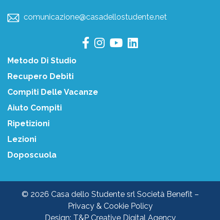
comunicazione@casadellostudente.net
Metodo Di Studio
Recupero Debiti
Compiti Delle Vacanze
Aiuto Compiti
Ripetizioni
Lezioni
Doposcuola
© 2026 Casa dello Studente srl Società Benefit –
Privacy & Cookie Policy
Design:
T&P Creative Digital Agency