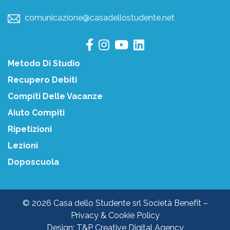
comunicazione@casadellostudente.net
Metodo Di Studio
Recupero Debiti
Compiti Delle Vacanze
Aiuto Compiti
Ripetizioni
Lezioni
Doposcuola
© 2026 Casa dello Studente srl Società Benefit –
Privacy & Cookie Policy
Design:
T&P Creative Digital Agency