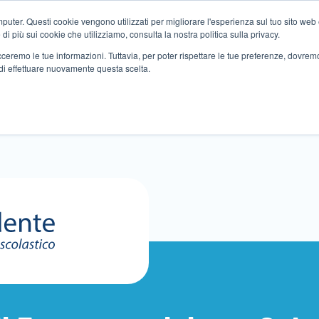
ter. Questi cookie vengono utilizzati per migliorare l'esperienza sul tuo sito web e f
i più sui cookie che utilizziamo, consulta la nostra politica sulla privacy.
tracceremo le tue informazioni. Tuttavia, per poter rispettare le tue preferenze, dovre
di effettuare nuovamente questa scelta.
Altri servizi
Eventi
Partner
Sedi