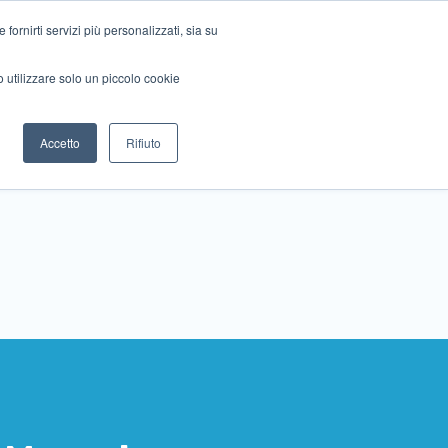
ornirti servizi più personalizzati, sia su
mo utilizzare solo un piccolo cookie
Collabora con noi
Contattaci!
Accetto
Rifiuto